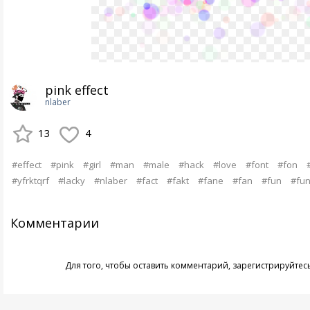
pink effect
nlaber
13
4
#effect
#pink
#girl
#man
#male
#hack
#love
#font
#fon
#yfrktqrf
#lacky
#nlaber
#fact
#fakt
#fane
#fan
#fun
#fu
Комментарии
Для того, чтобы оставить комментарий,
зарегистрируйтес