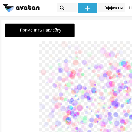
Эффекты
Н
Применить наклейку