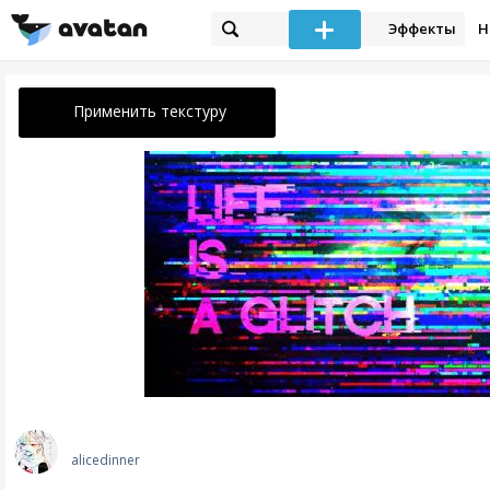
Эффекты
Н
Применить текстуру
alicedinner