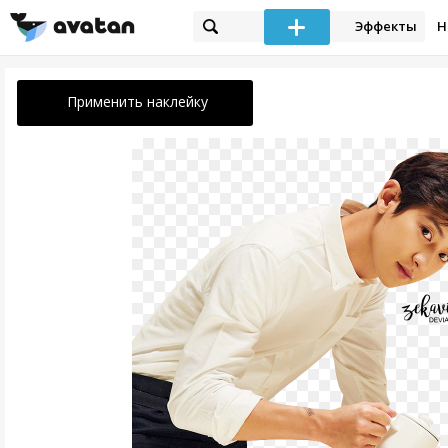
Эффекты
Н
Применить наклейку