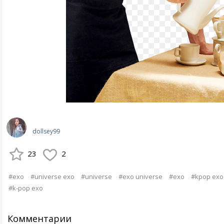
dollsey99
23
2
#exo
#universe exo
#universe
#exo universe
#ехо
#kpop exo
#k-pop exo
Комментарии