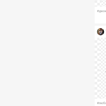
#джо
#люб