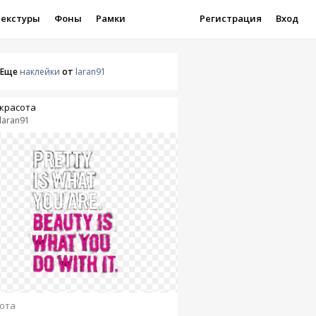
Текстуры
Фоны
Рамки
Регистрация
Вход
Еще
наклейки
от
laran91
красота
laran91
ота