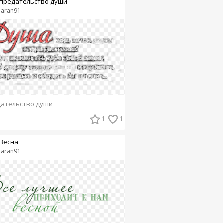
предательство души
laran91
ательство души
1
1
Весна
laran91