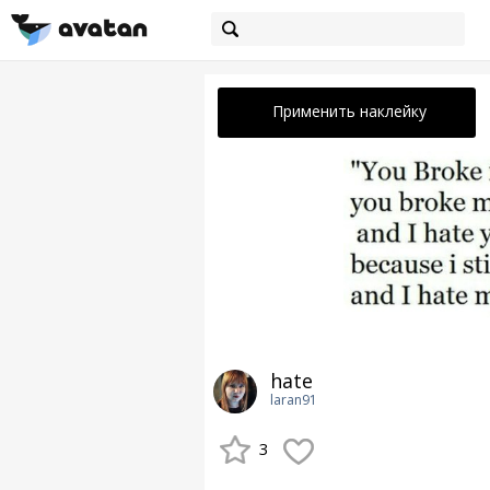
Применить наклейку
hate
laran91
3