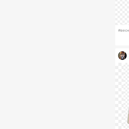
#весн