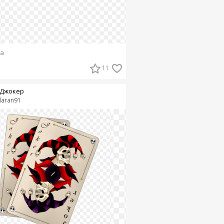
а
11
Джокер
laran91