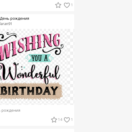
1
День рождения
laran91
 рождения
14
1