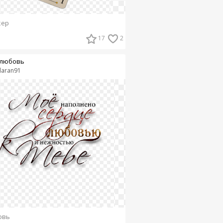
кер
17
2
любовь
laran91
овь