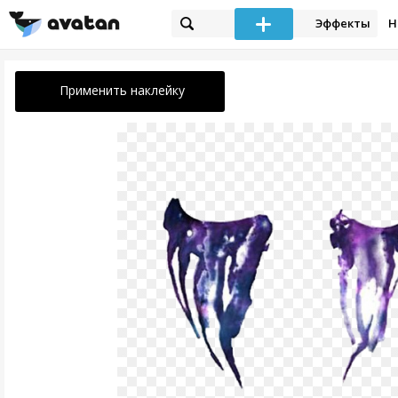
Эффекты
Н
Применить наклейку