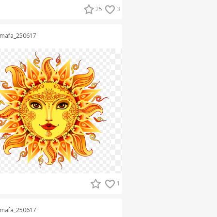
25
3
mafa_250617
1
mafa_250617