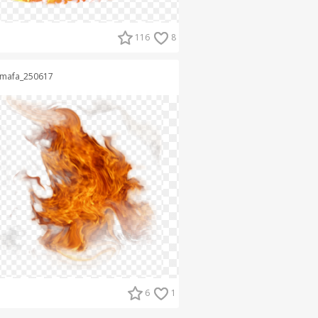
116
8
mafa_250617
6
1