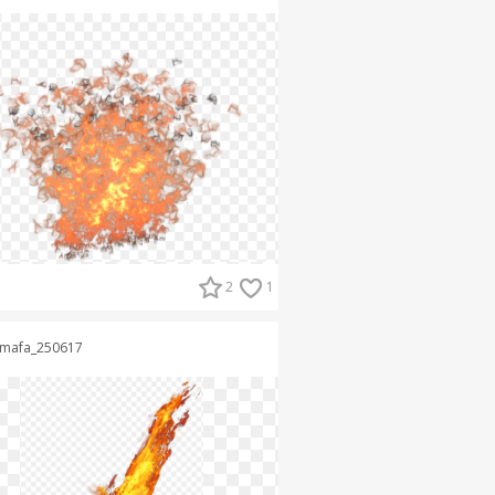
2
1
mafa_250617