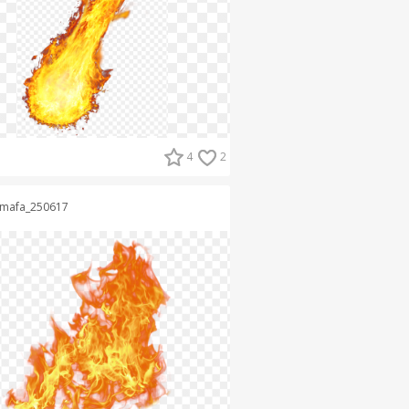
4
2
mafa_250617