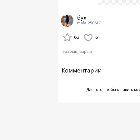
бух
mafa_250617
63
6
#взрыв_взрыв
Комментарии
Для того, чтобы оставить к