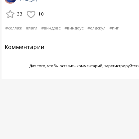
33
10
#коллаж
#лаги
#виндовс
#виндоус
#олдскул
#пнг
Комментарии
Для того, чтобы оставить комментарий,
зарегистрируйтес