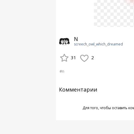
N
screech_owl_which_dreamed
31
2
#n
Комментарии
Для того, чтобы оставить к