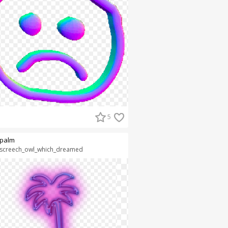
5
palm
screech_owl_which_dreamed