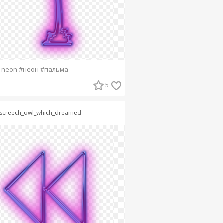
 neon #неон #пальма
5
screech_owl_which_dreamed