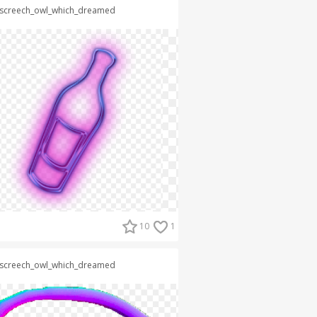
screech_owl_which_dreamed
10
1
screech_owl_which_dreamed