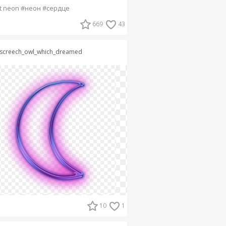
t neon #неон #сердце
669
43
screech_owl_which_dreamed
10
1