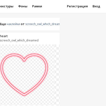
Текстуры
Фоны
Рамки
Регистрация
Вход
Еще
наклейки
от
screech_owl_which_dreamed
heart
screech_owl_which_dreamed