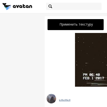
Применить текстуру
killkilllkill