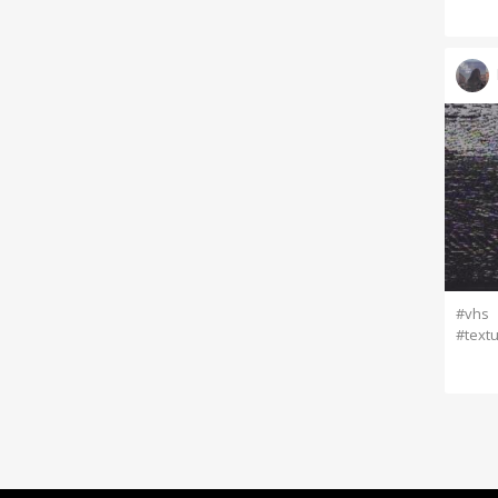
#vhs
#text