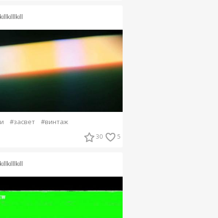
killkilllkill
и
#засвет
#винтаж
30
5
killkilllkill