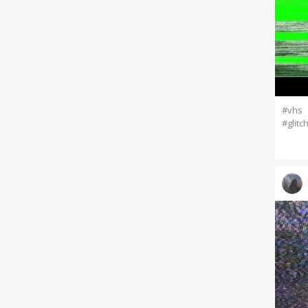
#vhs
#glitc