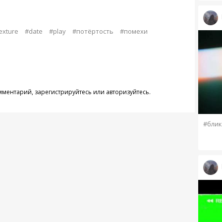
exture
#date
#play
#потёртость
#помехи
омментарий,
зарегистрируйтесь
или
авторизуйтесь
.
#блик