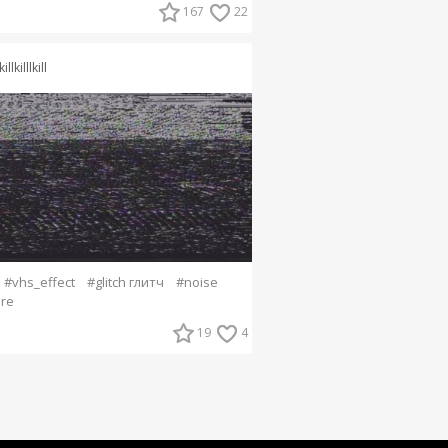
167
22
killkilllkill
#vhs_effect
#glitch глитч
#noise
ure
19
4