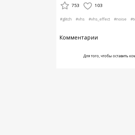
753
103
#glitch
#vhs
#vhs_effect
#noise
#t
Комментарии
Для того, чтобы оставить к