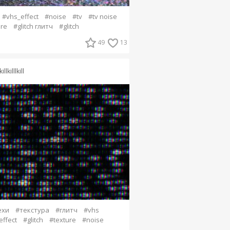
#vhs_effect
#noise
#tv
#tv noise
ure
#glitch глитч
#glitch
49
13
killkilllkill
ехи
#текстура
#глитч
#vhs
effect
#glitch
#texture
#noise