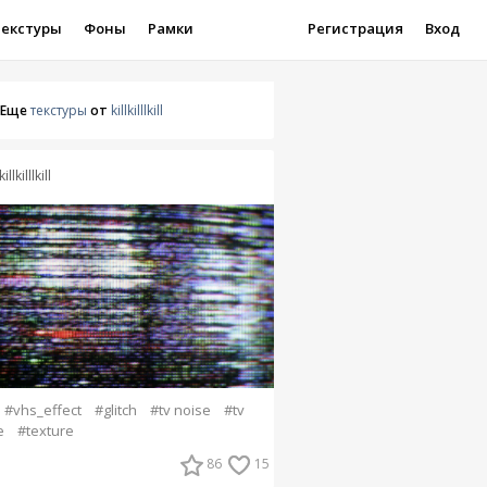
Текстуры
Фоны
Рамки
Регистрация
Вход
Еще
текстуры
от
killkilllkill
killkilllkill
#vhs_effect
#glitch
#tv noise
#tv
e
#texture
86
15