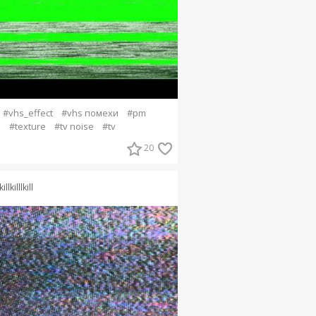
#vhs_effect
#vhs помехи
#pm
h
#texture
#tv noise
#tv
20
killkilllkill