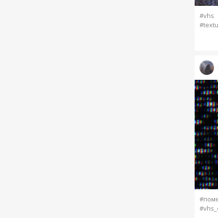
#vhs
#text
#пом
#vhs_