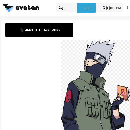
Эффекты
Н
Применить наклейку