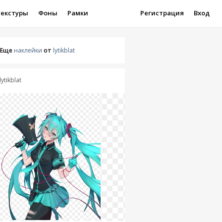
Текстуры
Фоны
Рамки
Регистрация
Вход
Еще
наклейки
от
lytikblat
lytikblat