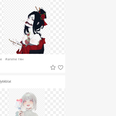
e
#anime тян
lytikblat