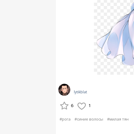
lytikblat
6
1
#рога
#синие волосы
#милая тян