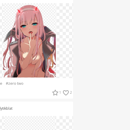
e
#zero two
1
2
lytikblat