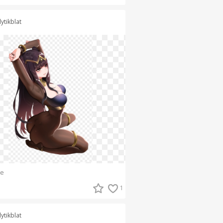
lytikblat
e
1
lytikblat