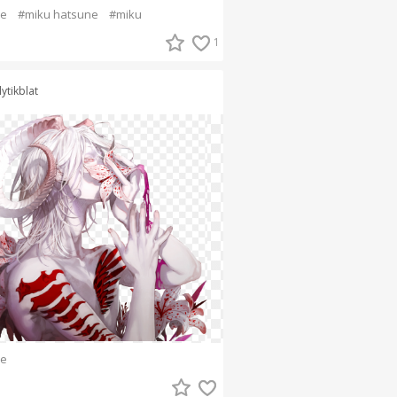
e
#miku hatsune
#miku
1
lytikblat
e