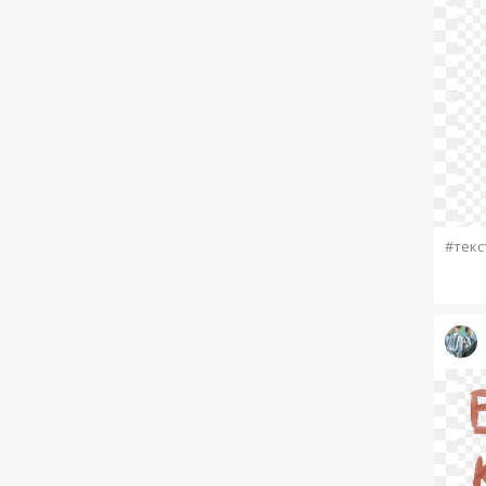
#текс