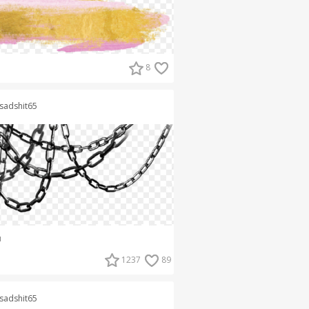
8
sadshit65
и
1237
89
sadshit65