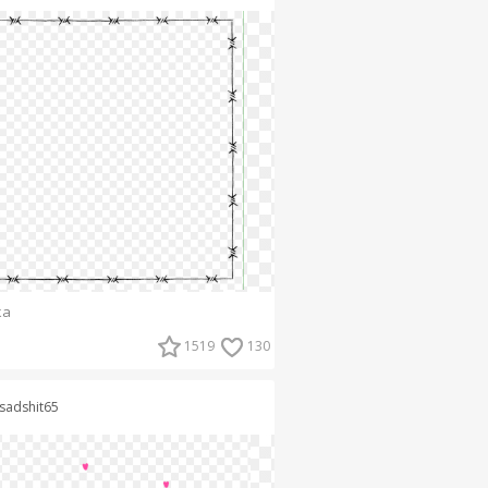
ка
1519
130
sadshit65