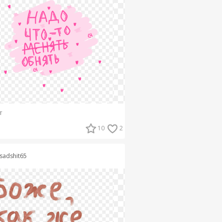
т
10
2
sadshit65