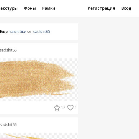
Текстуры
Фоны
Рамки
Регистрация
Вход
Еще
наклейки
от
sadshit65
sadshit65
17
1
sadshit65