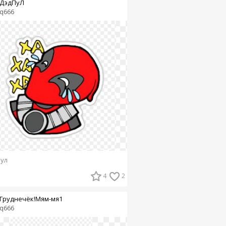
ДэдПуЛ
q666
ул
4
2
Груднечёк!Мям-мя1
q666