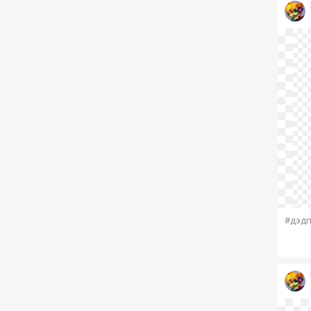
#дэдп