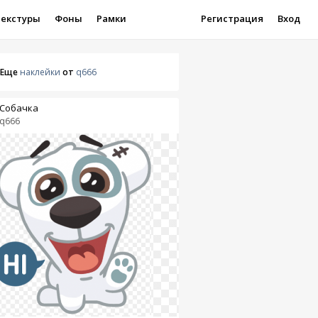
Текстуры
Фоны
Рамки
Регистрация
Вход
Еще
наклейки
от
q666
Собачка
q666