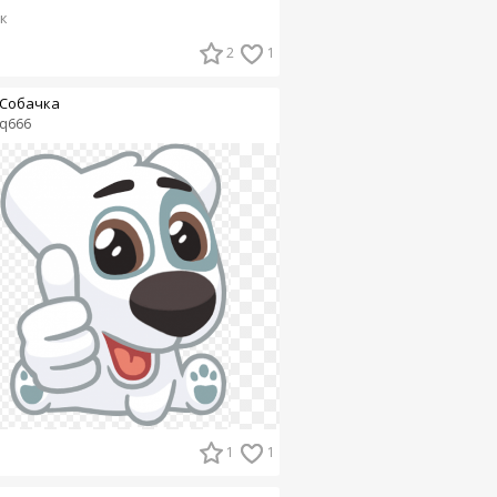
к
2
1
Собачка
q666
1
1