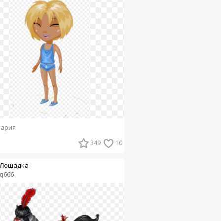
тария
349
10
Лошадка
q666