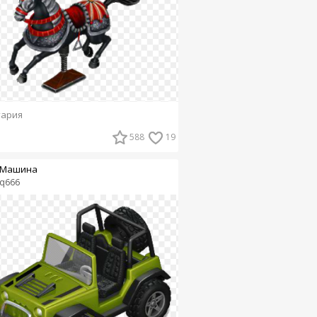
тария
588
19
Машина
q666