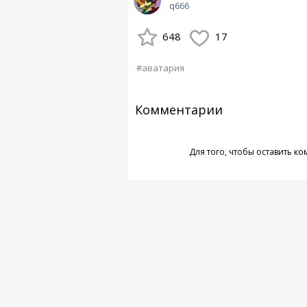
q666
648
17
#аватария
Комментарии
Для того, чтобы оставить к