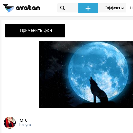
Эффекты
Н
Применить фон
м с
bakyra