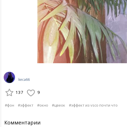
keca66
137
9
#фон
#эффект
#окно
#цвеок
#эффект из vsco почти что
Комментарии