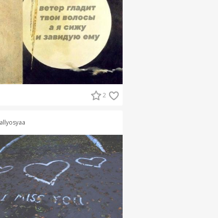
2
allyosyaa