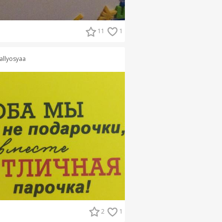
11
1
allyosyaa
2
1