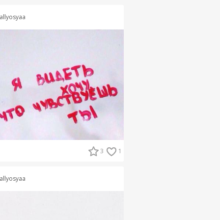
allyosyaa
3
1
allyosyaa