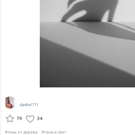
dasha1711
79
34
#тень от дерева
#тени и свет