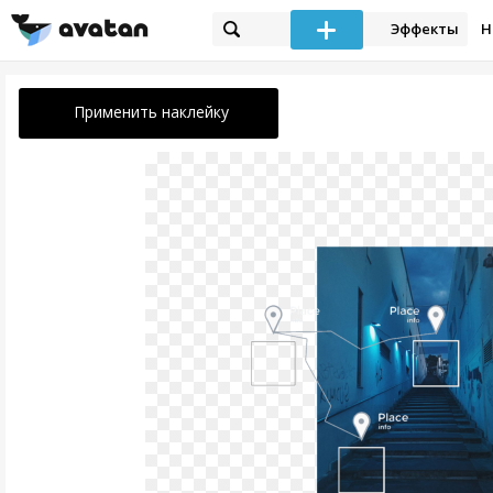
Эффекты
Н
Применить наклейку