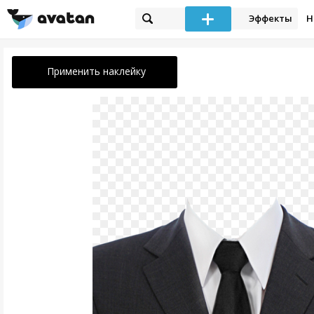
Эффекты
Н
Применить наклейку