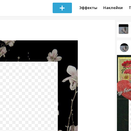
Эффекты
Наклейки