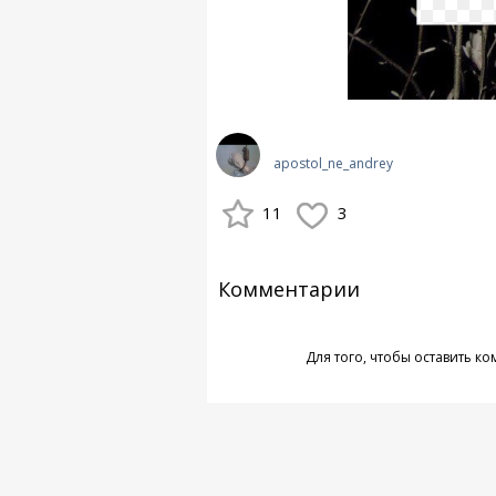
apostol_ne_andrey
11
3
Комментарии
Для того, чтобы оставить к