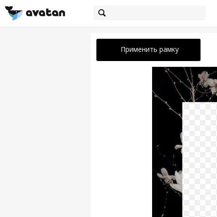
Применить рамку