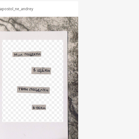
apostol_ne_andrey