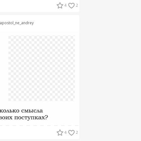
4
2
apostol_ne_andrey
4
2