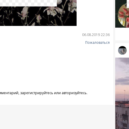
06.08.2019 22:36
Пожаловаться
омментарий,
зарегистрируйтесь
или
авторизуйтесь
.