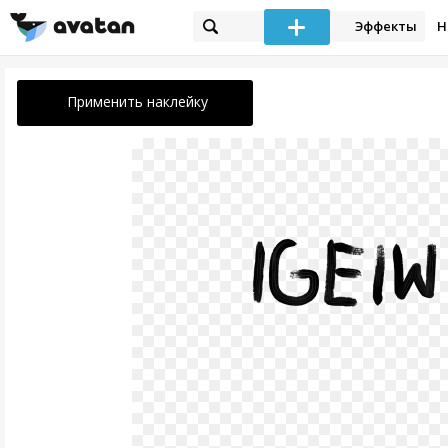
Эффекты
Н
Применить наклейку