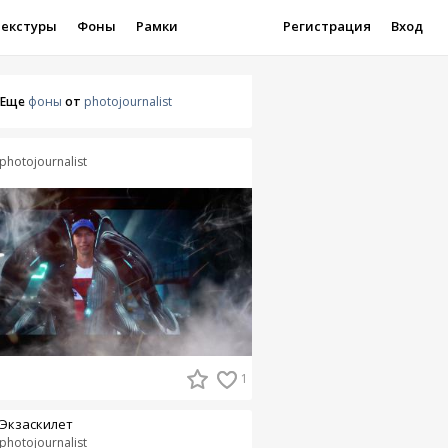
Текстуры
Фоны
Рамки
Регистрация
Вход
Еще
фоны
от
photojournalist
photojournalist
1
Экзаскилет
photojournalist