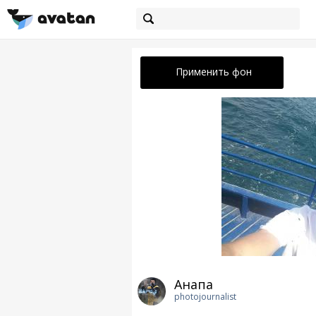
Применить фон
Анапа
photojournalist