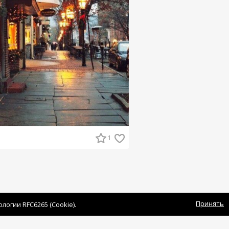
1
Принять
огии RFC6265 (Cookie).