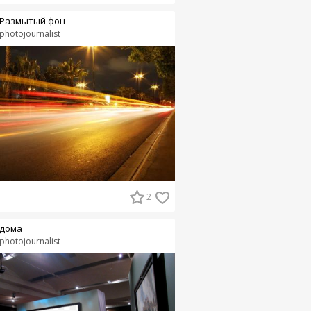
Размытый фон
photojournalist
2
дома
photojournalist