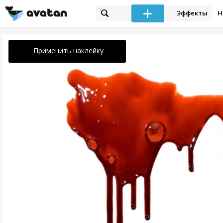
Эффекты
Н
Применить наклейку