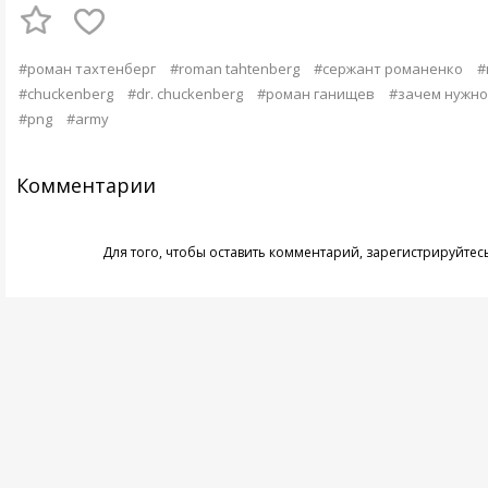
#роман тахтенберг
#roman tahtenberg
#сержант романенко
#
#chuckenberg
#dr. chuckenberg
#роман ганищев
#зачем нужно
#png
#army
Комментарии
Для того, чтобы оставить комментарий,
зарегистрируйтес