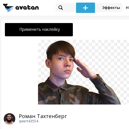
Эффекты
Н
Применить наклейку
Роман Тахтенберг
qwert43554