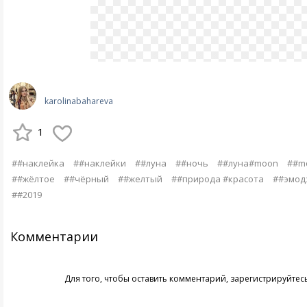
karolinabahareva
1
##наклейка
##наклейки
##луна
##ночь
##луна#moon
##m
##жёлтое
##чёрный
##желтый
##природа #красота
##эмод
##2019
Комментарии
Для того, чтобы оставить комментарий,
зарегистрируйтес