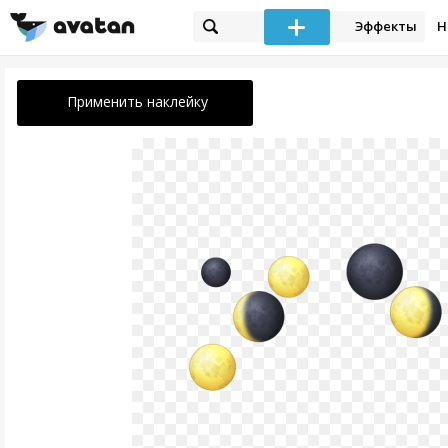
Эффекты
Н
Применить наклейку