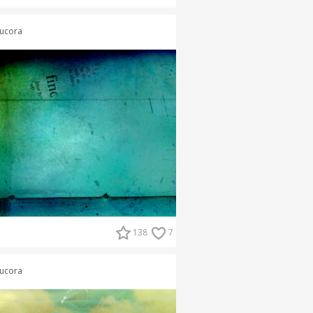
ucora
138
7
ucora