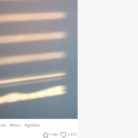
dow
#lines
#golden
1982
2494