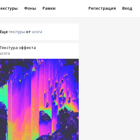
Текстуры
Фоны
Рамки
Регистрация
Вход
Еще
текстуры
от
ucora
Текстура эффекта
ucora