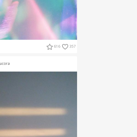
616
357
ucora