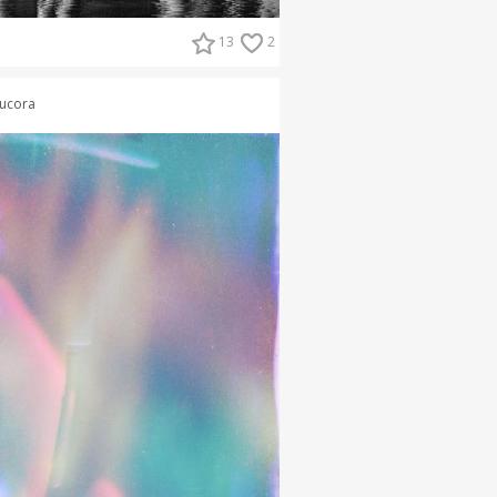
13
2
ucora