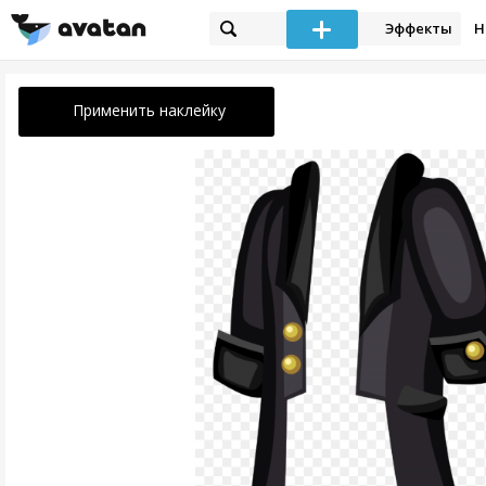
Эффекты
Н
Применить наклейку