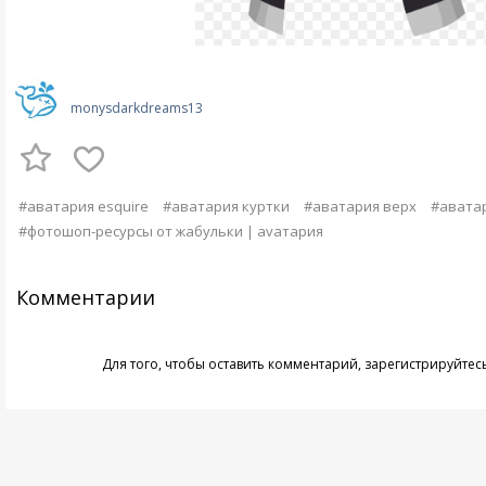
monysdarkdreams13
#аватария esquire
#аватария куртки
#аватария верх
#авата
#фотошоп-ресурсы от жабульки | аvaтария
Комментарии
Для того, чтобы оставить комментарий,
зарегистрируйтес