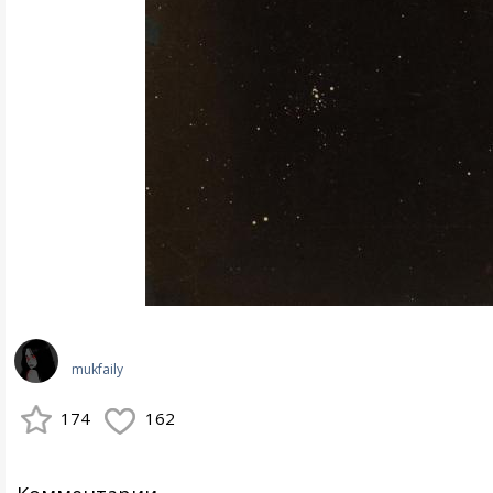
mukfaily
174
162