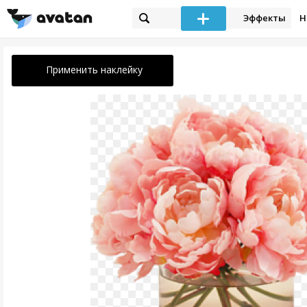
Эффекты
Н
Применить наклейку