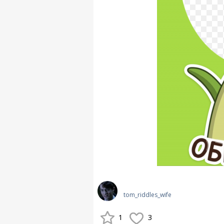
tom_riddles_wife
1
3