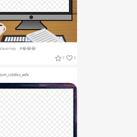
мпьютер
#😂😂😂
3
3
tom_riddles_wife