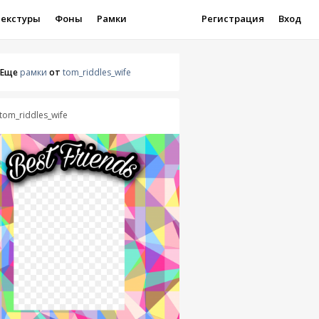
Текстуры
Фоны
Рамки
Регистрация
Вход
Еще
рамки
от
tom_riddles_wife
tom_riddles_wife