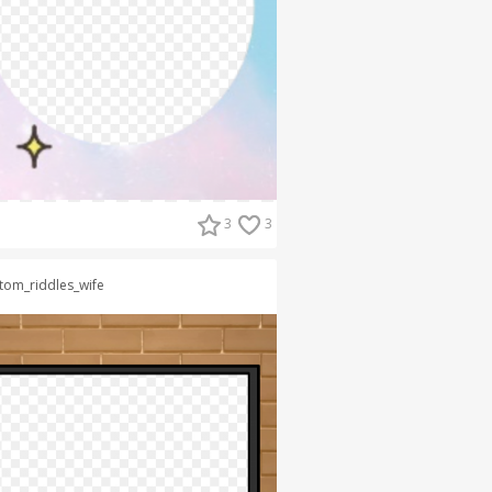
3
3
tom_riddles_wife