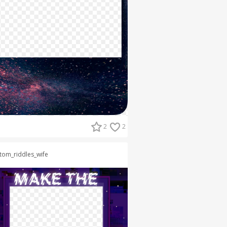
2
2
tom_riddles_wife