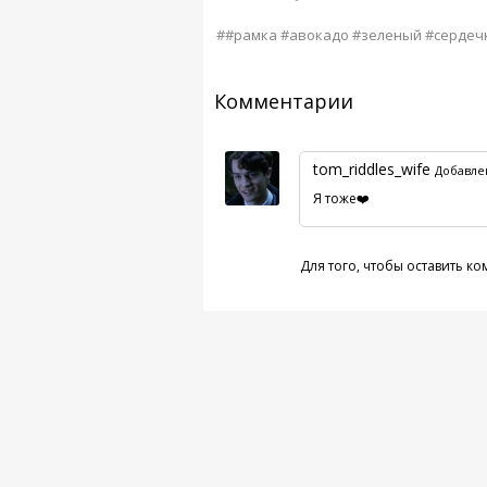
##рамка #авокадо #зеленый #сердеч
Комментарии
tom_riddles_wife
Добавлен
Я тоже❤️
Для того, чтобы оставить к