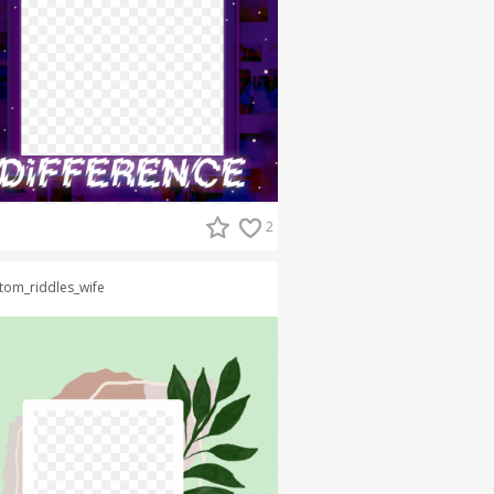
2
tom_riddles_wife