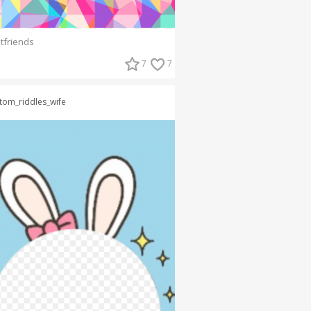
tfriends
7
7
tom_riddles_wife