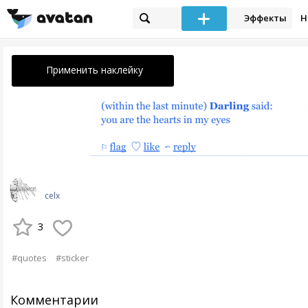
Эффекты
Н
Применить наклейку
celx
3
#quotes
#sticker
Комментарии