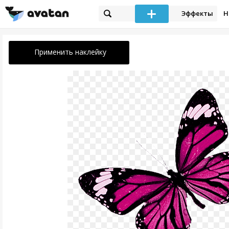
Эффекты
Н
Применить наклейку