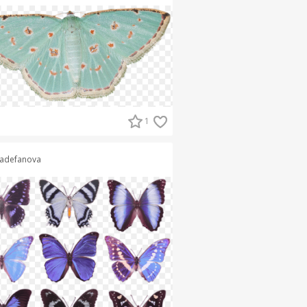
1
adefanova