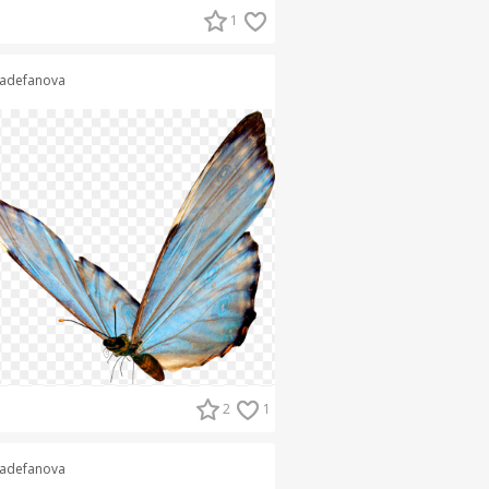
1
adefanova
2
1
adefanova