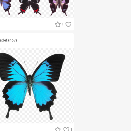
1
adefanova
1