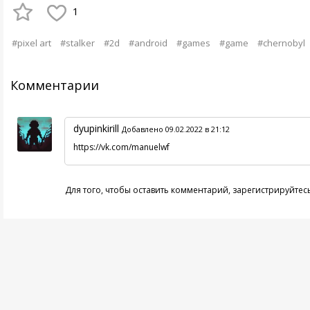
1
#pixel art
#stalker
#2d
#android
#games
#game
#chernobyl
Комментарии
dyupinkirill
Добавлено 09.02.2022 в 21:12
https://vk.com/manuelwf
Для того, чтобы оставить комментарий,
зарегистрируйтес