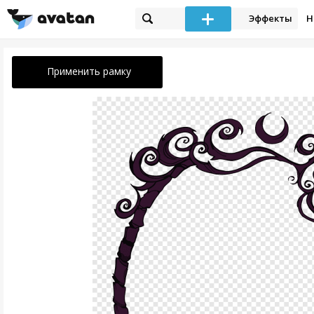
Эффекты
Н
Применить рамку