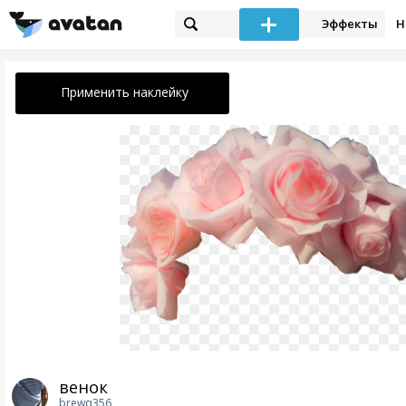
Эффекты
Н
Применить наклейку
венок
brewq356