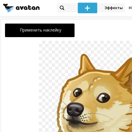
Эффекты
Н
Применить наклейку