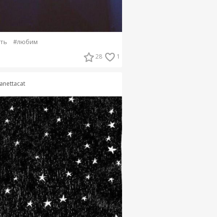
ть
#любим
28
1
anettacat