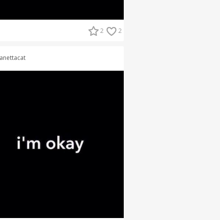
2
2
anettacat