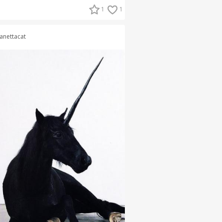
1
1
anettacat