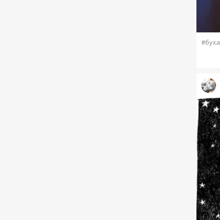
#буха