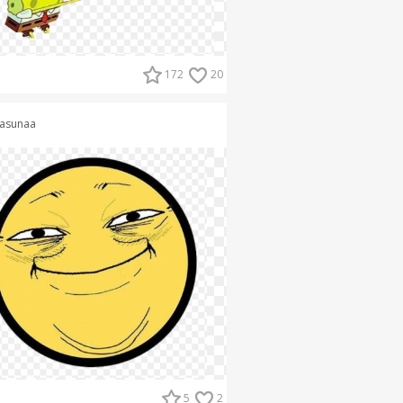
172
20
asunaa
5
2