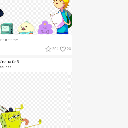
nture time
204
20
Спанч Боб
asunaa