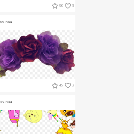
30
3
asunaa
45
3
asunaa