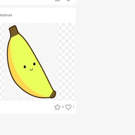
asunaa
4
1