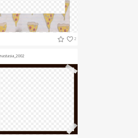
2
nastasia_2002