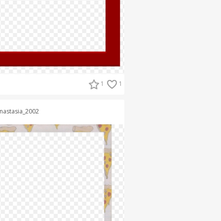
1
1
nastasia_2002