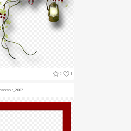
2
1
nastasia_2002