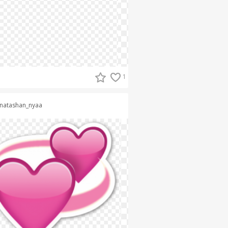
1
natashan_nyaa