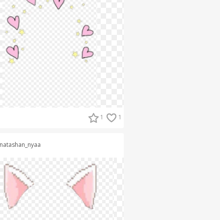
1
1
natashan_nyaa