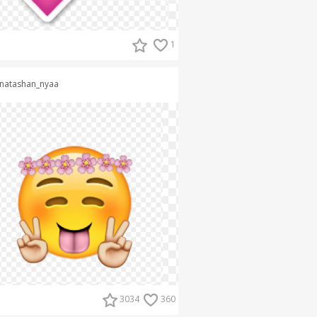
1
natashan_nyaa
3034
360