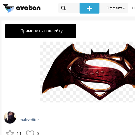
Эффекты
Н
Применить наклейку
makseditor
11
3