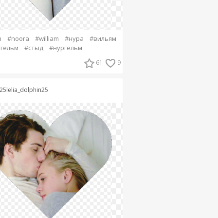
m
#noora
#william
#нура
#вильям
гельм
#стыд
#нургельм
61
9
25lelia_dolphin25