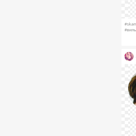
#ska
#виль