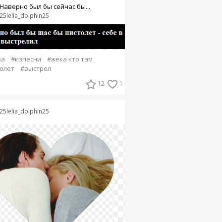
Наверно был бы сейчас бы...
25lelia_dolphin25
за
#изпесни
#жека кто там
олет
#выстрел
12
1
25lelia_dolphin25