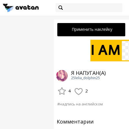
Применить наклейку
Я НАПУГАН(А)
25lelia_dolphin25
4
2
#надпись на английском
Комментарии