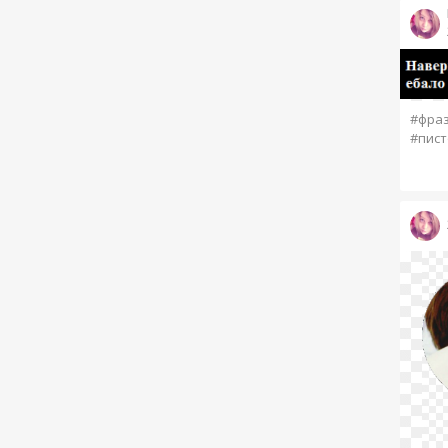
#фра
#пист