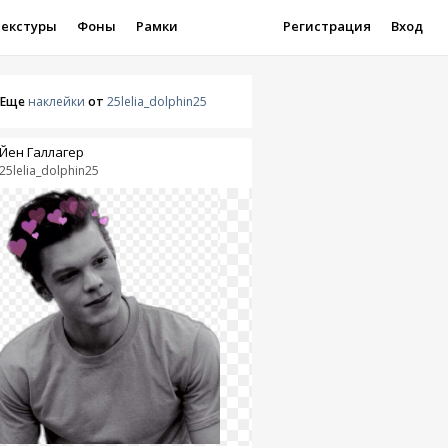
Текстуры
Фоны
Рамки
Регистрация
Вход
Еще
наклейки
от
25lelia_dolphin25
Йен Галлагер
25lelia_dolphin25