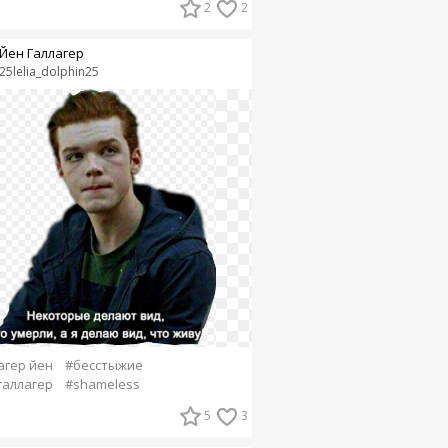
2
2
Йен Галлагер
25lelia_dolphin25
агер йен
#бесстыжие
галлагер
#shameless
5
3