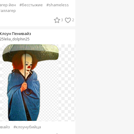
агер йен
#бесстыжие
#shameless
галлагер
3
2
Клоун Пенивайз
25lelia_dolphin25
ивайз
#клоунубийца