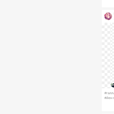
#галл
#йен 