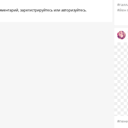
#галл
#йен 
омментарий,
зарегистрируйтесь
или
авторизуйтесь
.
#пен