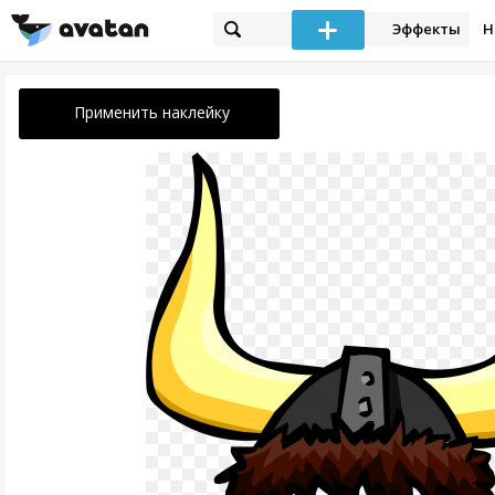
Эффекты
Н
Применить наклейку