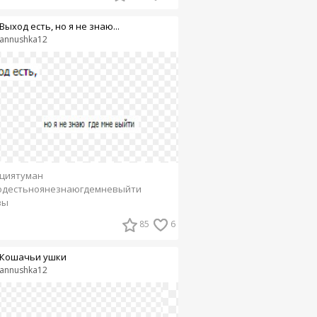
Выход есть, но я не знаю...
annushka12
циятуман
одестьноянезнаюгдемневыйти
вы
85
6
Кошачьи ушки
annushka12