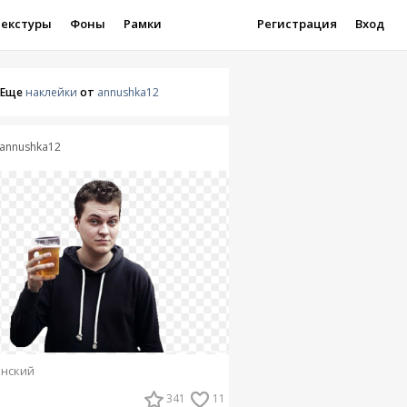
Текстуры
Фоны
Рамки
Регистрация
Вход
Еще
наклейки
от
annushka12
annushka12
нский
341
11