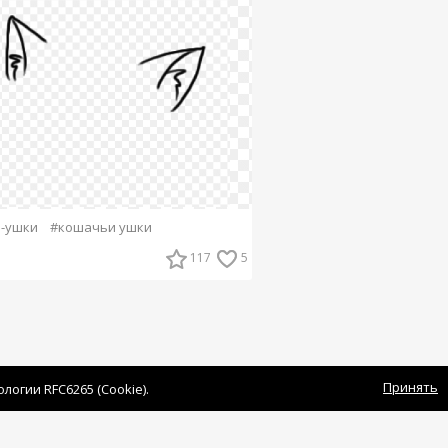
-ушки
#кошачьи ушки
117
5
Принять
огии RFC6265 (Cookie).