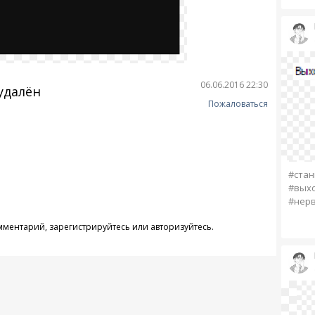
06.06.2016 22:30
удалён
Пожаловаться
#стан
#вых
#нер
омментарий,
зарегистрируйтесь
или
авторизуйтесь
.