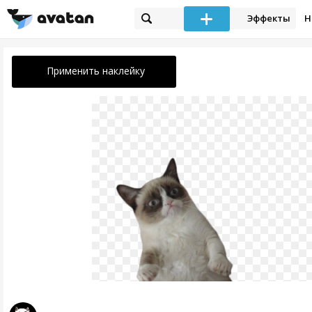
Эффекты
Н
Применить наклейку