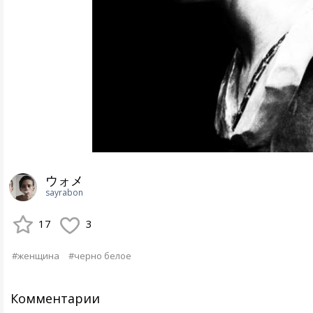
ウォメ
sayrabon
17
3
#женщина
#черно белое
Комментарии