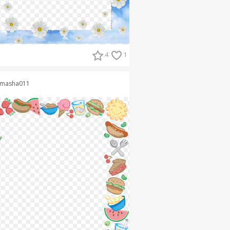
4
1
masha011