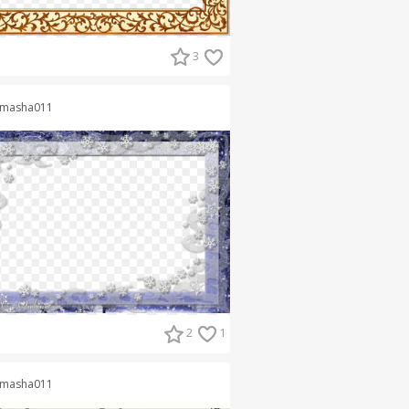
3
masha011
2
1
masha011