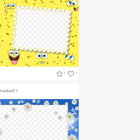
1
1
masha011