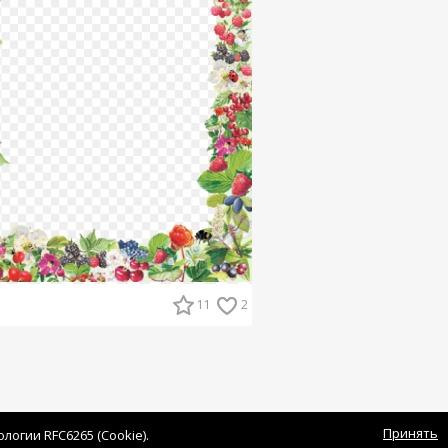
11
2
Принять
огии RFC6265 (Cookie).