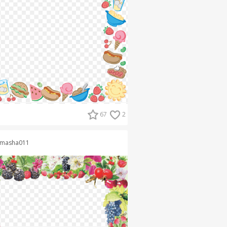
67
2
masha011