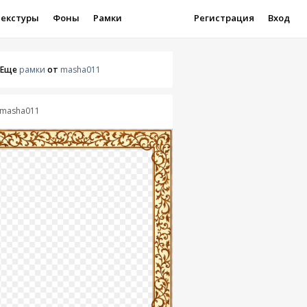
Текстуры
Фоны
Рамки
Регистрация
Вход
Еще
рамки
от
masha011
masha011