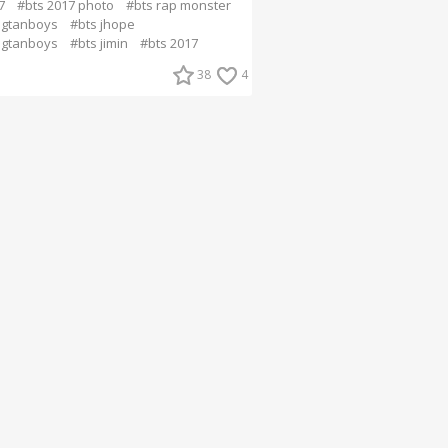
7
#bts 2017 photo
#bts rap monster
ngtanboys
#bts jhope
ngtanboys
#bts jimin
#bts 2017
38
4