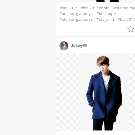
#bts 2017
#bts 2017 photo
#bts rap mo
#bts bangtanboys
#bts jhope
#bts bangtanboys
#bts jimin
#bts 2017
dollsey99