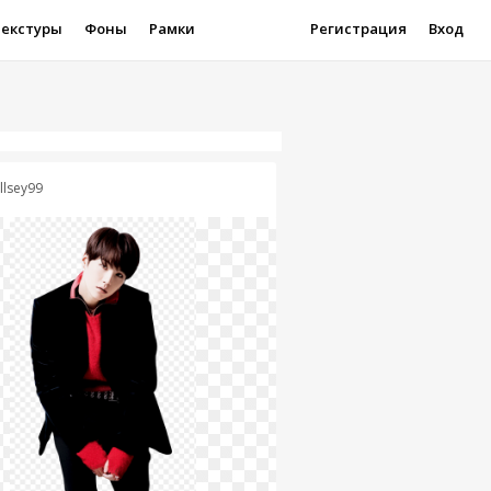
Текстуры
Фоны
Рамки
Регистрация
Вход
llsey99