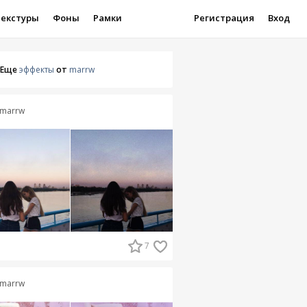
Текстуры
Фоны
Рамки
Регистрация
Вход
Еще
эффекты
от
marrw
marrw
7
marrw