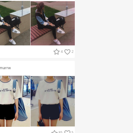
4
2
marrw
85
5