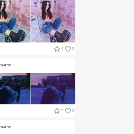
4
2
marrw
7
3
marrw