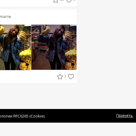
marrw
3
Принять
огии RFC6265 (Cookie).
овательское соглашение
|
Связаться с нами